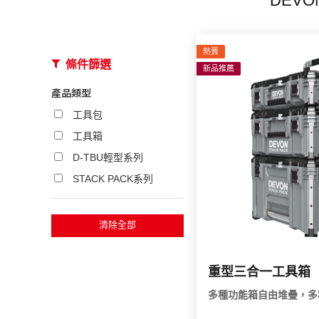
DEV
熱賣
條件篩選
新品推薦
產品類型
工具包
工具箱
D-TBU輕型系列
STACK PACK系列
清除全部
重型三合一工具箱
多種功能箱自由堆疊，多