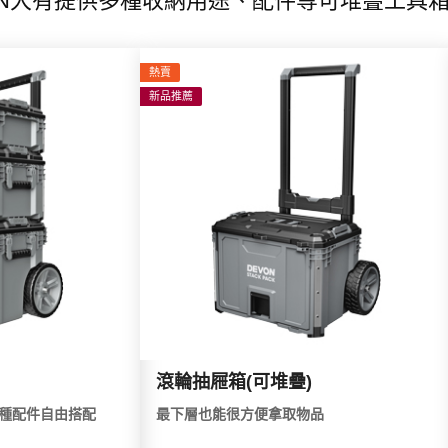
ON大有提供多種收納用途、配件等可堆疊工具
熱賣
新品推薦
滾輪抽屜箱(可堆疊)
種配件自由搭配
最下層也能很方便拿取物品