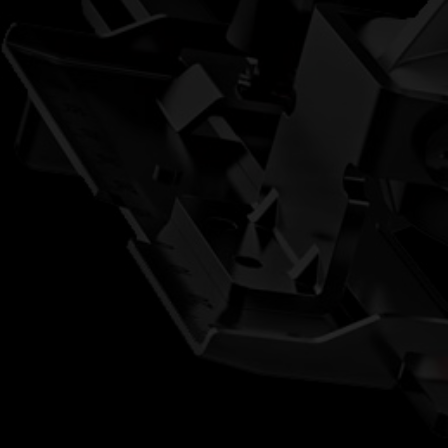
砂輪機
電動扳手
鋸子/切割系列
多用途工具
照明燈系列
木工系列
園藝系列
洗車用品
電池及充電器
收納/工具箱
配件/耗材/測量儀器
大有工具
客服電話
04-26301799#27
品牌故事
最新消息
DEVON TOOL
何處購買
產品型錄下載
聯絡我們