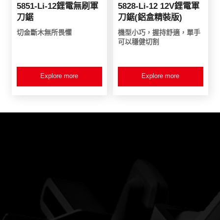
5851-Li-12鋰電無刷軍
5828-Li-12 12V鋰電軍
刀鋸
刀鋸(鋁盒精裝版)
切金斷木無所畏懼
機型小巧，握持舒適，單手
可以穩健切割
Explore more
Explore more
產品資訊
客戶服務
新品登場
服務條款
水電三機組
產品登記
雙機組系列
電子型錄
電鑽
起子機
砂輪機
電動扳手