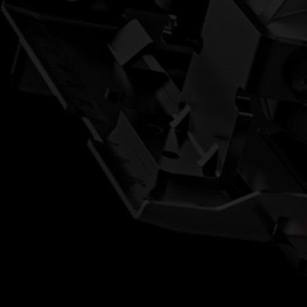
鋸子/切割系列
多用途工具
照明燈系列
木工系列
園藝系列
洗車用品
電池及充電器
收納/工具箱
配件/耗材/測量儀器
大有工具
客服電話
04-26301799#27
品牌故事
最新消息
DEVON TOOL
何處購買
產品型錄下載
聯絡我們