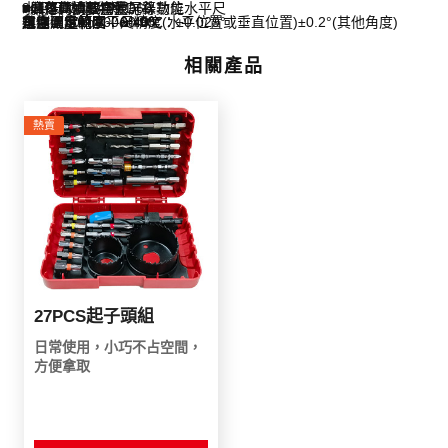
9418-D30/9419-D60 數位水平尺
水平尺功能說明：
■廣角高清數字大屏幕
■儲存與讀取測量記錄功能
■單位轉換超方便
規格：30cm/60cm
角度測量範圍：0°-90°
水泡確定的水平尺精度：±0.029°
數字顯示精度：±0.05°(水平位置或垂直位置)±0.2°(其他角度)
工作溫度範圍：0-40℃
存儲溫度範圍：0-40℃
相關產品
熱賣
27PCS起子頭組
日常使用，小巧不占空間，
方便拿取