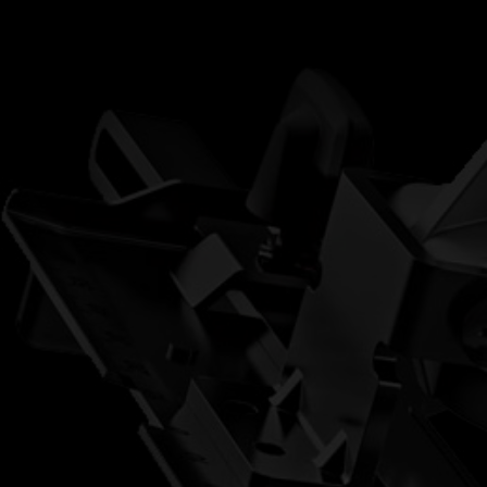
新品登場
服務條款
水電三機組
產品登記
雙機組系列
電子型錄
電鑽
起子機
砂輪機
電動扳手
鋸子/切割系列
多用途工具
照明燈系列
木工系列
園藝系列
洗車用品
電池及充電器
收納/工具箱
配件/耗材/測量儀器