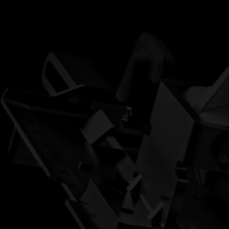
新品登場
服務條款
水電三機組
產品登記
雙機組系列
電子型錄
電鑽
起子機
砂輪機
電動扳手
鋸子/切割系列
多用途工具
照明燈系列
木工系列
園藝系列
洗車用品
電池及充電器
收納/工具箱
配件/耗材/測量儀器