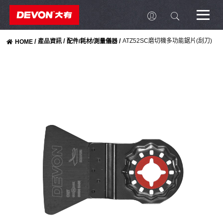
/
/
ATZ52SC磨切機多功能鋸片(刮刀)
/
產品資訊
配件/耗材/測量儀器
HOME